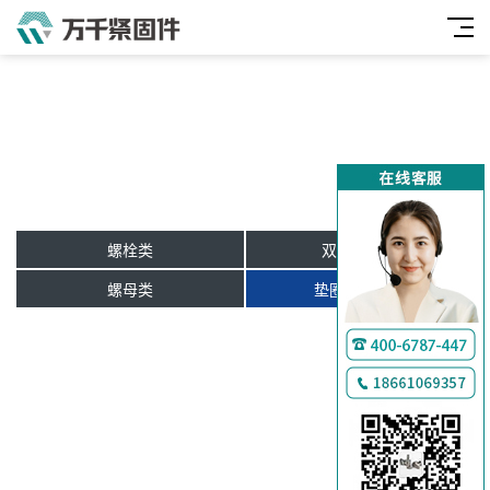
螺栓类
双头牙条类
螺母类
垫圈及挡圈类