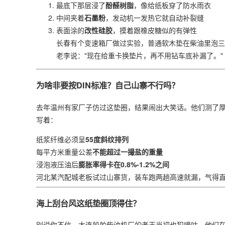
最底下那层浸了​
​酚醛树脂​
​，像给纸板穿了防水雨衣
中间夹着​
​石墨粉​
​，发动机一发热它就自动补裂缝
表面涂的​
​改性硅胶​
​，摸着跟橡皮糖似的有弹性
长春有个变速箱厂做过实验，普通软木垫在柴油里泡三
老李说："现在给重卡换垫片，再不用钻车底补漏了。"
为啥非要按DIN标准？自己山寨不行吗？
去年温州有家厂子仿过这垫圈，结果闹出大笑话。他们测了厚
写着：
纸浆纤维必须呈​
​55度斜纹排列​
每平方米重量公差​
​不能超过一撮盐的重量​
浸泡液压油后​
​膨胀率得卡在0.8%-1.2%之间​
河北某汽配城老板试过山寨货，装车跑两趟高速就漏，气得直
海上刮台风这纸垫圈顶得住？
别说你不信，大连船舶柴油机厂的老王当初也犯嘀咕。他们在