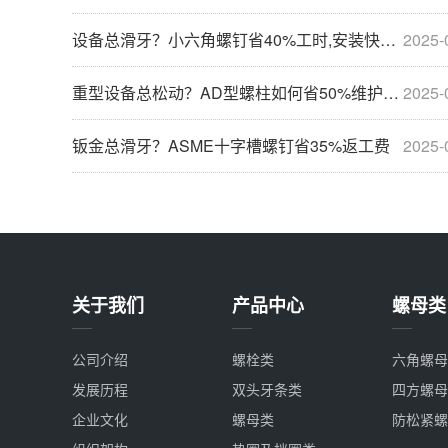
设备总滑牙？小六角螺钉省40%工时,安装快2天
2025-
重型设备总松动？AD型螺柱如何省50%维护成本？
2025-
钣金总滑牙？ASME十字槽螺钉省35%返工费
2025-
关于我们
产品中心
螺母类
公司介绍
螺栓类
六角螺母
发展历程
双头牙条类
四方螺母
企业文化
螺母类
防松紧螺