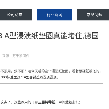
公司动态
行业新闻
常见问题
968 A型浸渍纸垫圈真能堵住,德国
来源：万千紧固件
都不顶用，烦不烦？咱今天唠的这个浸渍纸垫圈，看着跟硬纸板似的，
-1968标准里这个A型密封垫圈说道说道。
这点了。这垫圈用的可是​
​三层特种纸​
​，中间藏着玄机：