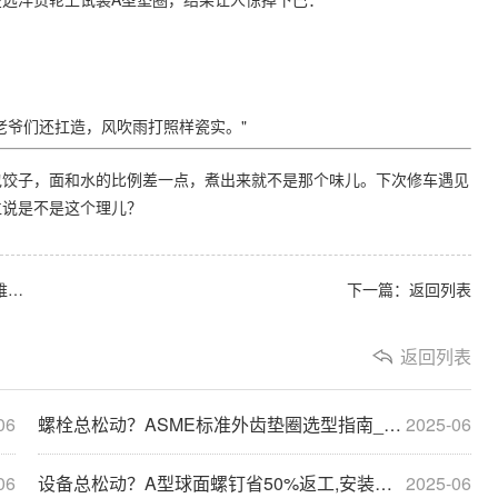
老爷们还扛造，风吹雨打照样瓷实。"
包饺子，面和水的比例差一点，煮出来就不是那个味儿。下次修车遇见
位说是不是这个理儿？
费
下一篇：
返回列表
返回列表
06
螺栓总松动？ASME标准外齿垫圈选型指南_省40%维护费
2025-06
06
设备总松动？A型球面螺钉省50%返工,安装快3天
2025-06