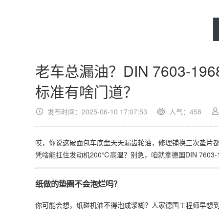
老车总漏油？DIN 7603-1
标准有啥门道？
发布时间：2025-06-10 17:07:53
人气：
458
哎，你说这破面包车底盘天天漏齿轮油，修理铺换三次垫片
凭啥能扛住发动机200℃高温？别急，咱就拿德国DIN 7603
纸做的垫圈不会泡烂吗？
你可能会想，纸碰机油不得泡成浆糊？人家德国工程师早想到