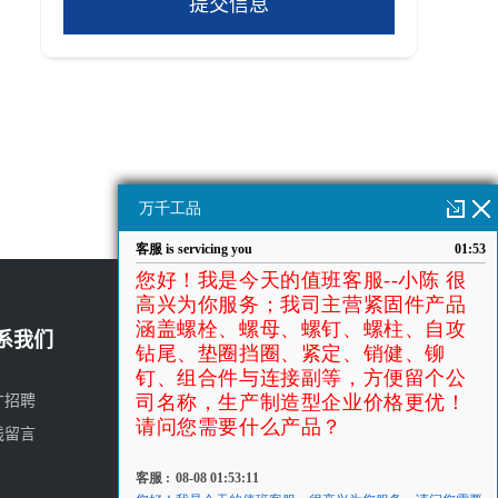
提交信息
18661069357
系我们
400-6787-447 陈女士
才招聘
线留言
加微信
扫一扫