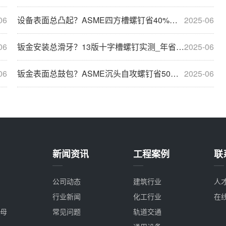
06
设备表面总凸起？ASME四方槽螺钉省40%返工费，选材安装全攻略
2025-06
06
钣金安装总滑牙？13版十字槽螺钉实测_年省18万维修费
2025-06
06
钣金表面总鼓包？ASME沉头自攻螺钉省50%返工费，选材安装全攻略
2025-06
新闻资讯
工程案例
联
公司动态
建筑行业
人
行业新闻
化工行业
在
母
常见问题
轨道交通