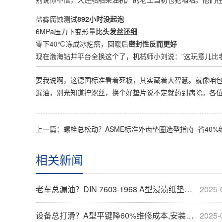
盐雾腐蚀测试​
​892小时没起泡​
6MPa压力下变形量​
​比头发丝还细​
零下40℃冻成冰疙瘩，回暖后​
​密封性反而更好​
现在渤海钻井平台全换这个了，机械师小刘说："这玩意儿比
要我说啊，这德国标准看着死板，其实藏着大智慧。就像咱
漏油，别光知道拧螺丝，换个好垫片说不定就药到病除。各
上一篇：
螺栓总松动？ASME标准外齿垫圈选型指南_省40%维护
相关新闻
老车总漏油？DIN 7603-1968 A型浸渍纸垫圈真能堵住,德国标准有啥门道？
2025-
设备总打滑？A型平键降60%维修成本,安装快2天
2025-