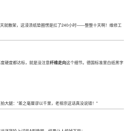
天就散架，这浸渍纸垫圈愣是扛了240小时——整整十天啊！维修工
度硬度都达标，就是没注意​
​纤维走向​
​这个细节。德国标准里白纸黑字
拍大腿："差之毫厘谬以千里，老祖宗这话真没说错！"
远洋货轮上试装A型垫圈，结果让人惊掉下巴：