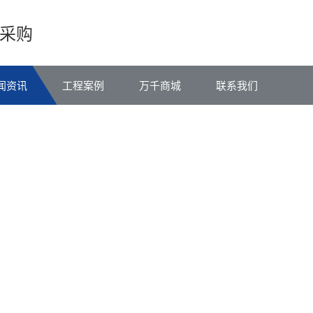
采购
闻资讯
工程案例
万千商城
联系我们
万
千
工
品