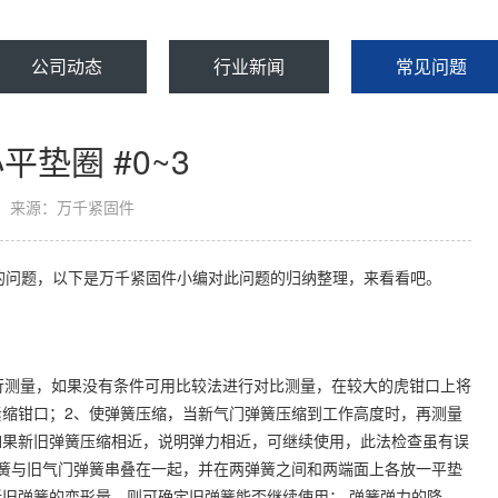
公司动态
行业新闻
常见问题
型小平垫圈 #0~3
来源：万千紧固件
圈 #0~3的问题，以下是万千紧固件小编对此问题的归纳整理，来看看吧。
进行测量，如果没有条件可用比较法进行对比测量，在较大的虎钳口上将
缩钳口；2、使弹簧压缩，当新气门弹簧压缩到工作高度时，再测量
如果新旧弹簧压缩相近，说明弹力相近，可继续使用，此法检查虽有误
簧与旧气门弹簧串叠在一起，并在两弹簧之间和两端面上各放一平垫
旧弹簧的变形量，则可确定旧弹簧能否继续使用； 弹簧弹力的降