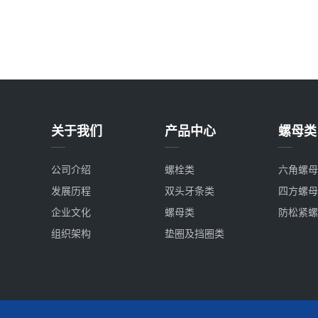
关于我们
产品中心
螺母类
公司介绍
螺栓类
六角螺母
发展历程
双头牙条类
四方螺母
企业文化
螺母类
防松紧螺
组织架构
垫圈及挡圈类