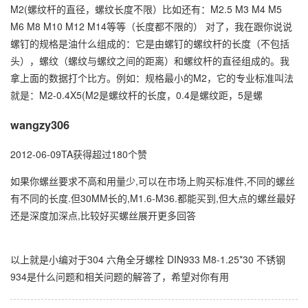
M2(螺纹杆的直径，螺纹长度不限）比如还有：M2.5 M3 M4 M5
万
M6 M8 M10 M12 M14等等（长度都不限的） 对了，我在跟你说说
千
螺钉的规格是油什么组成的：它是由螺钉的螺纹杆的长度（不包括
工
头），螺纹（螺纹与螺纹之间的距离）和螺纹杆的直径组成的。我
品
拿上面的数据打个比方。例如：规格最小的M2，它的专业标准叫法
就是：M2-0.4X5(M2是螺纹杆的长度，0.4是螺纹距，5是螺
wangzy306
2012-06-09TA获得超过180个赞
如果你螺丝要求不高和用量少,可以在市场上购买标准件,不同的螺丝
有不同的长度.但30MM长的,M1.6-M36.都能买到,但大点的螺丝最好
还是深度加深点,比较好买螺丝展开更多回答
以上就是小编对于304 六角全牙螺栓 DIN933 M8-1.25*30 不锈钢
934是什么问题和相关问题的解答了，希望对你有用