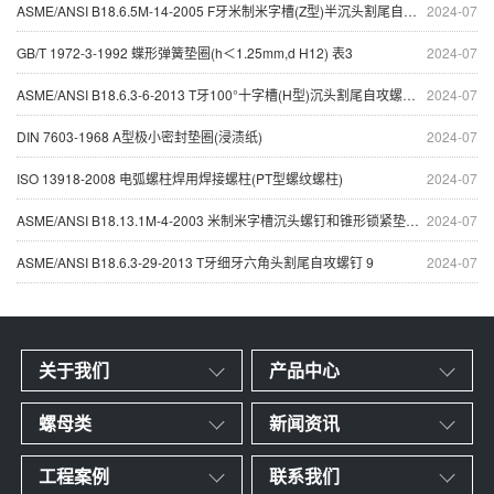
ASME/ANSI B18.6.5M-14-2005 F牙米制米字槽(Z型)半沉头割尾自攻螺钉 4
2024-07
GB/T 1972-3-1992 蝶形弹簧垫圈(h＜1.25mm,d H12) 表3
2024-07
ASME/ANSI B18.6.3-6-2013 T牙100°十字槽(H型)沉头割尾自攻螺钉(紧公差)
2024-07
DIN 7603-1968 A型极小密封垫圈(浸渍纸)
2024-07
ISO 13918-2008 电弧螺柱焊用焊接螺柱(PT型螺纹螺柱)
2024-07
ASME/ANSI B18.13.1M-4-2003 米制米字槽沉头螺钉和锥形锁紧垫圈组合
2024-07
ASME/ANSI B18.6.3-29-2013 T牙细牙六角头割尾自攻螺钉 9
2024-07
关于我们
产品中心
螺母类
新闻资讯
工程案例
联系我们