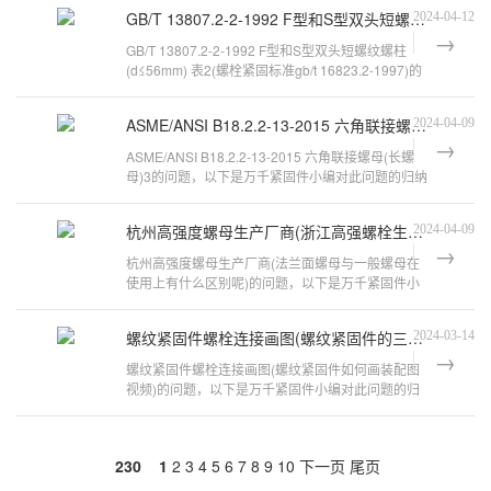
GB/T 13807.2-2-1992 F型和S型双头短螺纹螺柱(d≤56mm) 表2
2024-04-12
GB/T 13807.2-2-1992 F型和S型双头短螺纹螺柱
(d≤56mm) 表2(螺栓紧固标准gb/t 16823.2-1997)的
问题，以下是万千紧固件小编对此问
ASME/ANSI B18.2.2-13-2015 六角联接螺母(长螺母)3
2024-04-09
ASME/ANSI B18.2.2-13-2015 六角联接螺母(长螺
母)3的问题，以下是万千紧固件小编对此问题的归纳
整理，来看看吧。asme b18.2.2重型六
杭州高强度螺母生产厂商(浙江高强螺栓生产厂家)
2024-04-09
杭州高强度螺母生产厂商(法兰面螺母与一般螺母在
使用上有什么区别呢)的问题，以下是万千紧固件小
编对此问题的归纳整理，来看看吧。英
螺纹紧固件螺栓连接画图(螺纹紧固件的三种连接方式)
2024-03-14
螺纹紧固件螺栓连接画图(螺纹紧固件如何画装配图
视频)的问题，以下是万千紧固件小编对此问题的归
纳整理，来看看吧。机械制图中螺纹紧
230
1
2
3
4
5
6
7
8
9
10
下一页
尾页