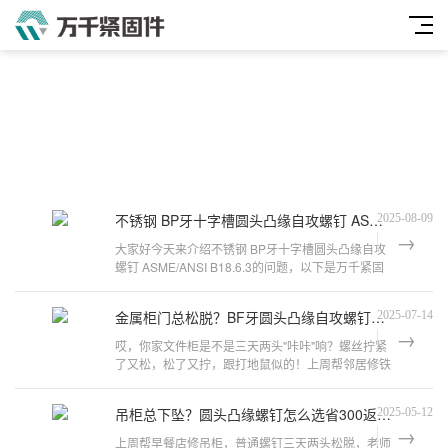
不锈钢 BP牙十字槽圆头凸缘自攻螺钉 ASME/ANSI B18.6.3
2025-08-09
大家好今天来介绍不锈钢 BP牙十字槽圆头凸缘自攻
螺钉 ASME/ANSI B18.6.3的问题，以下是万千紧固
件小编对此问题的归纳整理，来看看吧
金属柜门总松脱？BF牙圆头凸缘自攻螺钉选材安装全攻略
2025-07-14
​​哎，你家文件柜是不是三天两头"咔咔"响？螺丝拧紧
了又松，松了又拧，跟打地鼠似的！​​上周帮邻居修铁
皮档案柜，普通螺丝在1.2mm钢板上
吊柜总下坠？圆头凸缘螺钉怎么选省300返工费？
2025-05-12
上周帮早餐店修吊柜，普通螺钉三天两头松脱，老师