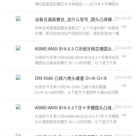
傅抄起盒蓝标螺钉五分钟搞定——这"G牙十字槽圆头
凸缘"的玩意儿到底藏着啥门道？►
设备总漏装螺丝_选什么型号_圆头凸缘螺钉省19%工时
2025-05-07
​​你有没有被漏装螺丝逼疯过？​​上个月温州陈厂长跟我
吐槽，新买的自动化产线装完试机，质检发现38个螺
丝没拧到位，光是复检就耽误了
ASME/ANSI B18.6.3 C牙细牙梅花槽圆头凸缘自攻螺钉 #2~1/2
2025-04-08
大家好今天来介绍ASME/ANSI B18.6.3 C牙细牙梅花
槽圆头凸缘自攻螺钉 #2~1/2的问题，以下是万千紧
固件小编对此问题的归纳整理，来看看
DIN 5586 凸缘六角头螺塞 G1/8~G1/8
2025-04-08
大家好今天来介绍DIN 5586 凸缘六角头螺塞
G1/8~G1/8的问题，以下是万千紧固件小编对此问题
的归纳整理，来看看吧。3NB300/1245型往复
ASME/ANSI B18.6.3 T牙十字槽圆头凸缘割尾自攻螺钉 #2~1/2
2024-12-04
大家好今天来介绍ASME/ANSI B18.6.3 T牙十字槽圆
头凸缘割尾自攻螺钉 #2~1/2的问题，以下是万千紧
固件小编对此问题的归纳整理，来看看