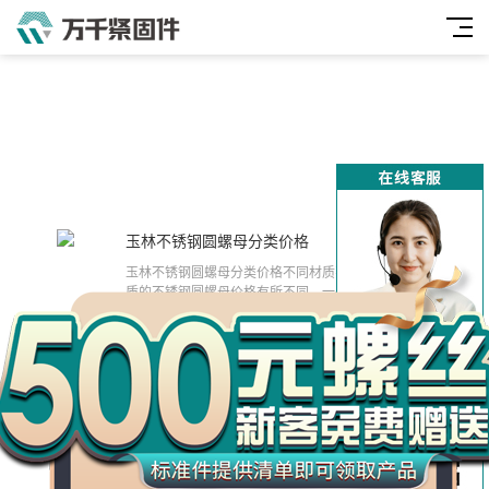
玉林不锈钢圆螺母分类价格
2024-10-28
万
玉林不锈钢圆螺母分类价格不同材质不同价格不同材
千
质的不锈钢圆螺母价格有所不同。一般来说，304不
锈钢圆螺母价格较为低廉，而316不锈
工
ISO 1479-2013 凹脑六角头自攻螺钉C型
2024-06-28
品
ISO 1479-2013 凹脑六角头自攻螺钉C型(螺丝钉价
格及产品介绍图片)的问题，以下是万千紧固件小编
对此问题的归纳整理，来看看吧。螺丝
北京平头六角螺栓批发报价(北京低温平头内六角螺栓报价)
2024-03-18
北京平头六角螺栓批发报价(六角头螺栓规格表)的问